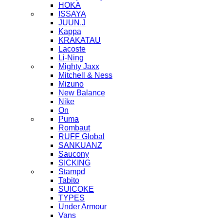
HOKA
ISSAYA
JUUN.J
Kappa
KRAKATAU
Lacoste
Li-Ning
Mighty Jaxx
Mitchell & Ness
Mizuno
New Balance
Nike
On
Puma
Rombaut
RUFF Global
SANKUANZ
Saucony
SICKING
Stampd
Tabito
SUICOKE
TYPES
Under Armour
Vans