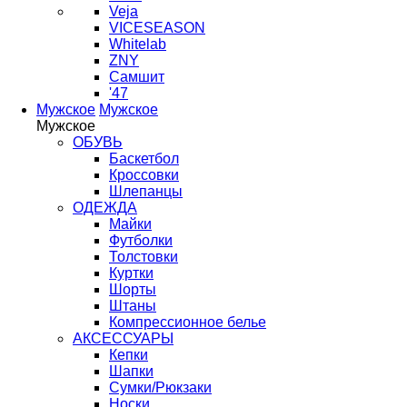
Veja
VICESEASON
Whitelab
ZNY
Самшит
'47
Мужское
Мужское
Мужское
ОБУВЬ
Баскетбол
Кроссовки
Шлепанцы
ОДЕЖДА
Майки
Футболки
Толстовки
Куртки
Шорты
Штаны
Компрессионное белье
АКСЕССУАРЫ
Кепки
Шапки
Сумки/Рюкзаки
Носки