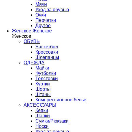
Мячи
Уход за обувью
Очки
Перчатки
Другое
Женское
Женское
Женское
ОБУВЬ
Баскетбол
Кроссовки
Шлепанцы
ОДЕЖДА
Майки
Футболки
Толстовки
Куртки
Шорты
Штаны
Компрессионное белье
АКСЕССУАРЫ
Кепки
Шапки
Сумки/Рюкзаки
Носки
Уход за обувью