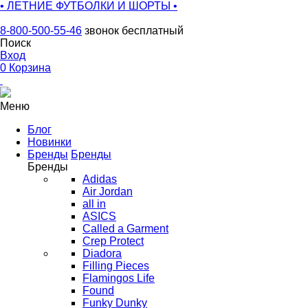
• ЛЕТНИЕ ФУТБОЛКИ И ШОРТЫ •
8-800-500-55-46
звонок бесплатный
Поиск
Вход
0
Корзина
Меню
Блог
Новинки
Бренды
Бренды
Бренды
Adidas
Air Jordan
all in
ASICS
Called a Garment
Crep Protect
Diadora
Filling Pieces
Flamingos Life
Found
Funky Dunky