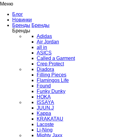
Меню
Блог
Новинки
Бренды
Бренды
Бренды
Adidas
Air Jordan
all in
ASICS
Called a Garment
Crep Protect
Diadora
Filling Pieces
Flamingos Life
Found
Funky Dunky
HOKA
ISSAYA
JUUN.J
Kappa
KRAKATAU
Lacoste
Li-Ning
Mighty Jaxx