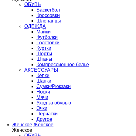
ОБУВЬ
Баскетбол
Кроссовки
Шлепанцы
ОДЕЖДА
Майки
Футболки
Толстовки
Куртки
Шорты
Штаны
Компрессионное белье
АКСЕССУАРЫ
Кепки
Шапки
Сумки/Рюкзаки
Носки
Мячи
Уход за обувью
Очки
Перчатки
Другое
Женское
Женское
Женское
ОБУВЬ