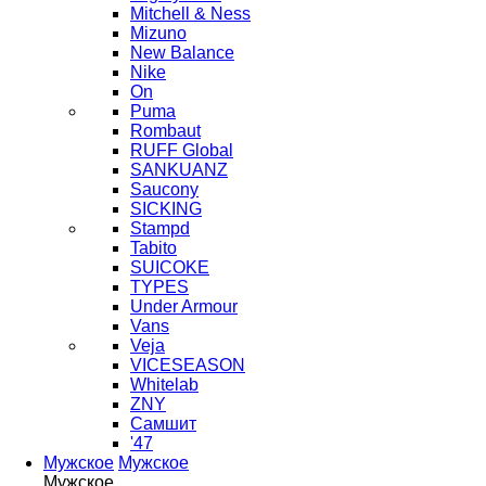
Mitchell & Ness
Mizuno
New Balance
Nike
On
Puma
Rombaut
RUFF Global
SANKUANZ
Saucony
SICKING
Stampd
Tabito
SUICOKE
TYPES
Under Armour
Vans
Veja
VICESEASON
Whitelab
ZNY
Самшит
'47
Мужское
Мужское
Мужское