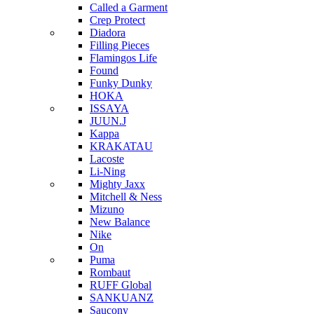
Called a Garment
Crep Protect
Diadora
Filling Pieces
Flamingos Life
Found
Funky Dunky
HOKA
ISSAYA
JUUN.J
Kappa
KRAKATAU
Lacoste
Li-Ning
Mighty Jaxx
Mitchell & Ness
Mizuno
New Balance
Nike
On
Puma
Rombaut
RUFF Global
SANKUANZ
Saucony