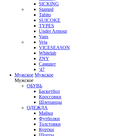
SICKING
Stampd
Tabito
SUICOKE
TYPES
Under Armour
Vans
Veja
VICESEASON
Whitelab
ZNY
Самшит
'47
Мужское
Мужское
Мужское
ОБУВЬ
Баскетбол
Кроссовки
Шлепанцы
ОДЕЖДА
Майки
Футболки
Толстовки
Куртки
Шорты