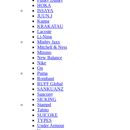
Funky Dunky
HOKA
ISSAYA
JUUN.J
Kappa
KRAKATAU
Lacoste
Li-Ning
Mighty Jaxx
Mitchell & Ness
Mizuno
New Balance
Nike
On
Puma
Rombaut
RUFF Global
SANKUANZ
Saucony
SICKING
Stampd
Tabito
SUICOKE
TYPES
Under Armour