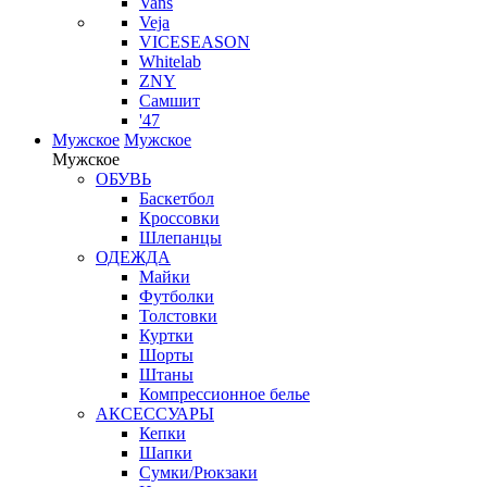
Vans
Veja
VICESEASON
Whitelab
ZNY
Самшит
'47
Мужское
Мужское
Мужское
ОБУВЬ
Баскетбол
Кроссовки
Шлепанцы
ОДЕЖДА
Майки
Футболки
Толстовки
Куртки
Шорты
Штаны
Компрессионное белье
АКСЕССУАРЫ
Кепки
Шапки
Сумки/Рюкзаки