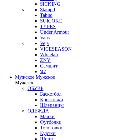
SICKING
Stampd
Tabito
SUICOKE
TYPES
Under Armour
Vans
Veja
VICESEASON
Whitelab
ZNY
Самшит
'47
Мужское
Мужское
Мужское
ОБУВЬ
Баскетбол
Кроссовки
Шлепанцы
ОДЕЖДА
Майки
Футболки
Толстовки
Куртки
Шорты