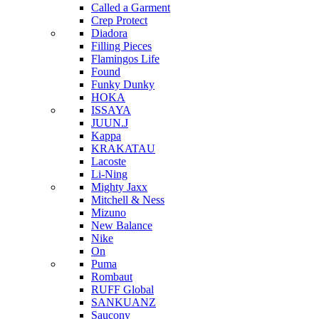
Called a Garment
Crep Protect
Diadora
Filling Pieces
Flamingos Life
Found
Funky Dunky
HOKA
ISSAYA
JUUN.J
Kappa
KRAKATAU
Lacoste
Li-Ning
Mighty Jaxx
Mitchell & Ness
Mizuno
New Balance
Nike
On
Puma
Rombaut
RUFF Global
SANKUANZ
Saucony