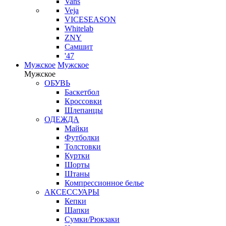
Vans
Veja
VICESEASON
Whitelab
ZNY
Самшит
'47
Мужское
Мужское
Мужское
ОБУВЬ
Баскетбол
Кроссовки
Шлепанцы
ОДЕЖДА
Майки
Футболки
Толстовки
Куртки
Шорты
Штаны
Компрессионное белье
АКСЕССУАРЫ
Кепки
Шапки
Сумки/Рюкзаки