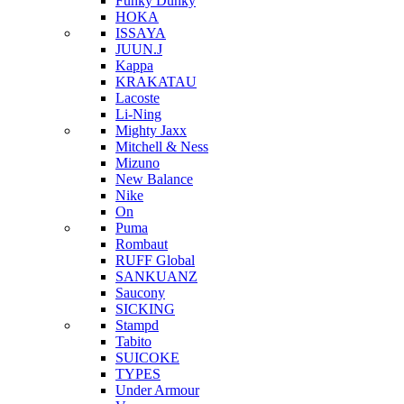
Funky Dunky
HOKA
ISSAYA
JUUN.J
Kappa
KRAKATAU
Lacoste
Li-Ning
Mighty Jaxx
Mitchell & Ness
Mizuno
New Balance
Nike
On
Puma
Rombaut
RUFF Global
SANKUANZ
Saucony
SICKING
Stampd
Tabito
SUICOKE
TYPES
Under Armour