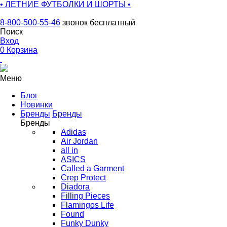
• ЛЕТНИЕ ФУТБОЛКИ И ШОРТЫ •
8-800-500-55-46
звонок бесплатный
Поиск
Вход
0
Корзина
Меню
Блог
Новинки
Бренды
Бренды
Бренды
Adidas
Air Jordan
all in
ASICS
Called a Garment
Crep Protect
Diadora
Filling Pieces
Flamingos Life
Found
Funky Dunky