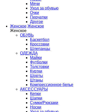
Мячи
Уход за обувью
Очки
Перчатки
Другое
Женское
Женское
Женское
ОБУВЬ
Баскетбол
Кроссовки
Шлепанцы
ОДЕЖДА
Майки
Футболки
Толстовки
Куртки
Шорты
Штаны
Компрессионное белье
АКСЕССУАРЫ
Кепки
Шапки
Сумки/Рюкзаки
Носки
Уход за обувью