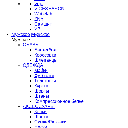
Veja
VICESEASON
Whitelab
ZNY
Самшит
'47
Мужское
Мужское
Мужское
ОБУВЬ
Баскетбол
Кроссовки
Шлепанцы
ОДЕЖДА
Майки
Футболки
Толстовки
Куртки
Шорты
Штаны
Компрессионное белье
АКСЕССУАРЫ
Кепки
Шапки
Сумки/Рюкзаки
Носки