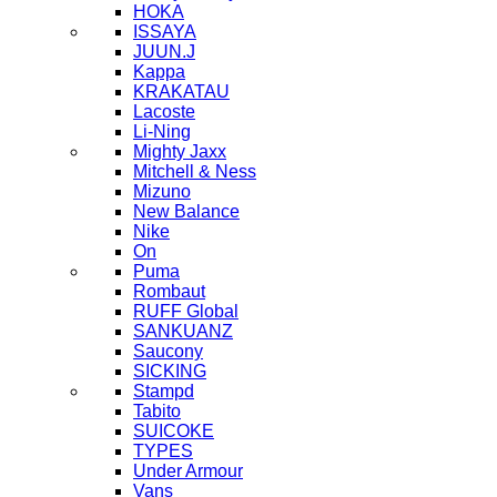
HOKA
ISSAYA
JUUN.J
Kappa
KRAKATAU
Lacoste
Li-Ning
Mighty Jaxx
Mitchell & Ness
Mizuno
New Balance
Nike
On
Puma
Rombaut
RUFF Global
SANKUANZ
Saucony
SICKING
Stampd
Tabito
SUICOKE
TYPES
Under Armour
Vans