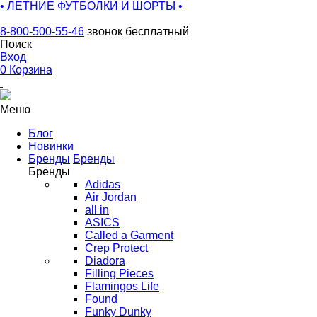
• ЛЕТНИЕ ФУТБОЛКИ И ШОРТЫ •
8-800-500-55-46
звонок бесплатный
Поиск
Вход
0
Корзина
Меню
Блог
Новинки
Бренды
Бренды
Бренды
Adidas
Air Jordan
all in
ASICS
Called a Garment
Crep Protect
Diadora
Filling Pieces
Flamingos Life
Found
Funky Dunky