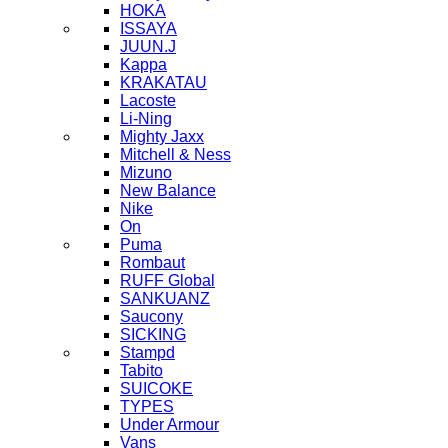
HOKA
ISSAYA
JUUN.J
Kappa
KRAKATAU
Lacoste
Li-Ning
Mighty Jaxx
Mitchell & Ness
Mizuno
New Balance
Nike
On
Puma
Rombaut
RUFF Global
SANKUANZ
Saucony
SICKING
Stampd
Tabito
SUICOKE
TYPES
Under Armour
Vans