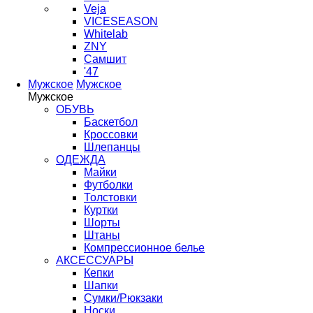
Veja
VICESEASON
Whitelab
ZNY
Самшит
'47
Мужское
Мужское
Мужское
ОБУВЬ
Баскетбол
Кроссовки
Шлепанцы
ОДЕЖДА
Майки
Футболки
Толстовки
Куртки
Шорты
Штаны
Компрессионное белье
АКСЕССУАРЫ
Кепки
Шапки
Сумки/Рюкзаки
Носки