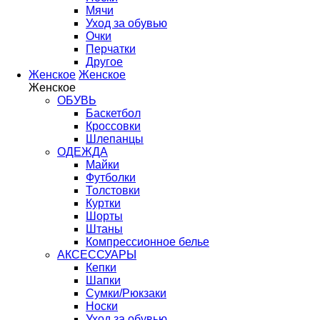
Мячи
Уход за обувью
Очки
Перчатки
Другое
Женское
Женское
Женское
ОБУВЬ
Баскетбол
Кроссовки
Шлепанцы
ОДЕЖДА
Майки
Футболки
Толстовки
Куртки
Шорты
Штаны
Компрессионное белье
АКСЕССУАРЫ
Кепки
Шапки
Сумки/Рюкзаки
Носки
Уход за обувью