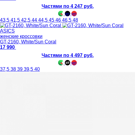
Частями по 4 247 руб.
43,5
41,5
42,5
44
44,5
45
46
46,5
48
ASICS
женские кроссовки
GT-2160, White/Sun Coral
17 990
Частями по 4 497 руб.
37,5
38
39
39,5
40