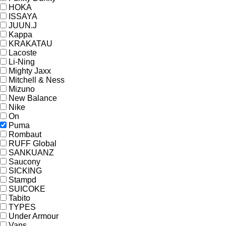
HOKA
ISSAYA
JUUN.J
Kappa
KRAKATAU
Lacoste
Li-Ning
Mighty Jaxx
Mitchell & Ness
Mizuno
New Balance
Nike
On
Puma
Rombaut
RUFF Global
SANKUANZ
Saucony
SICKING
Stampd
SUICOKE
Tabito
TYPES
Under Armour
Vans