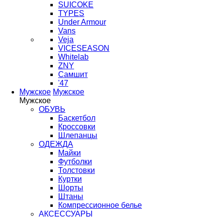
SUICOKE
TYPES
Under Armour
Vans
Veja
VICESEASON
Whitelab
ZNY
Самшит
'47
Мужское
Мужское
Мужское
ОБУВЬ
Баскетбол
Кроссовки
Шлепанцы
ОДЕЖДА
Майки
Футболки
Толстовки
Куртки
Шорты
Штаны
Компрессионное белье
АКСЕССУАРЫ