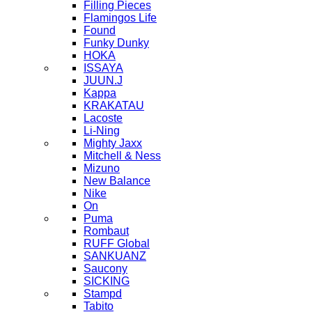
Filling Pieces
Flamingos Life
Found
Funky Dunky
HOKA
ISSAYA
JUUN.J
Kappa
KRAKATAU
Lacoste
Li-Ning
Mighty Jaxx
Mitchell & Ness
Mizuno
New Balance
Nike
On
Puma
Rombaut
RUFF Global
SANKUANZ
Saucony
SICKING
Stampd
Tabito