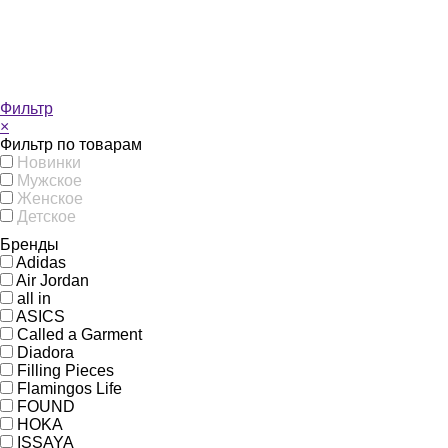
Фильтр
×
Фильтр по товарам
Новинки
Мужское
Женское
Детское
Бренды
Adidas
Air Jordan
all in
ASICS
Called a Garment
Diadora
Filling Pieces
Flamingos Life
FOUND
HOKA
ISSAYA