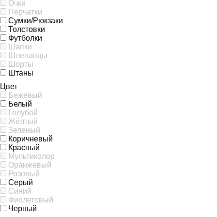
Очки
Перчатки
Сумки/Рюкзаки
Толстовки
Футболки
Шапки
Шлепанцы
Шорты
Штаны
Цвет
Бежевый
Белый
Голубой
Жёлтый
Зеленый
Коричневый
Красный
Мультиколор
Оранжевый
Розовый
Серый
Синий
Фиолетовый
Черный