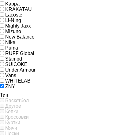
Kappa
KRAKATAU
Lacoste
Li-Ning
Mighty Jaxx
Mizuno
New Balance
Nike
Puma
RUFF Global
Stampd
SUICOKE
Under Armour
Vans
WHITELAB
ZNY
Тип
Баскетбол
Другое
Кепки
Кроссовки
Куртки
Мячи
Носки