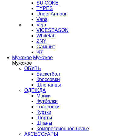
SUICOKE
TYPES
Under Armour
Vans
Veja
VICESEASON
Whitelab
ZNY
Самшит
'47
Мужское
Мужское
Мужское
ОБУВЬ
Баскетбол
Кроссовки
Шлепанцы
ОДЕЖДА
Майки
Футболки
Толстовки
Куртки
Шорты
Штаны
Компрессионное белье
АКСЕССУАРЫ