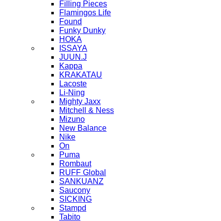
Filling Pieces
Flamingos Life
Found
Funky Dunky
HOKA
ISSAYA
JUUN.J
Kappa
KRAKATAU
Lacoste
Li-Ning
Mighty Jaxx
Mitchell & Ness
Mizuno
New Balance
Nike
On
Puma
Rombaut
RUFF Global
SANKUANZ
Saucony
SICKING
Stampd
Tabito