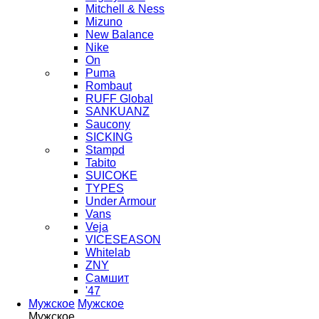
Mitchell & Ness
Mizuno
New Balance
Nike
On
Puma
Rombaut
RUFF Global
SANKUANZ
Saucony
SICKING
Stampd
Tabito
SUICOKE
TYPES
Under Armour
Vans
Veja
VICESEASON
Whitelab
ZNY
Самшит
'47
Мужское
Мужское
Мужское