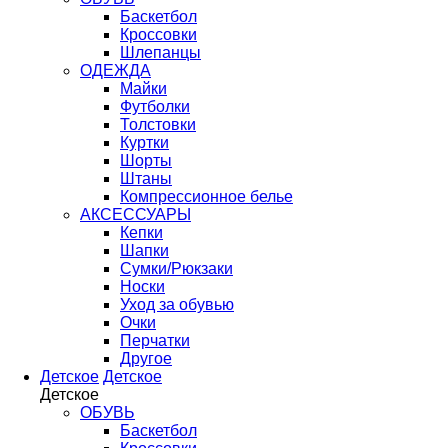
Баскетбол
Кроссовки
Шлепанцы
ОДЕЖДА
Майки
Футболки
Толстовки
Куртки
Шорты
Штаны
Компрессионное белье
АКСЕССУАРЫ
Кепки
Шапки
Сумки/Рюкзаки
Носки
Уход за обувью
Очки
Перчатки
Другое
Детское
Детское
Детское
ОБУВЬ
Баскетбол