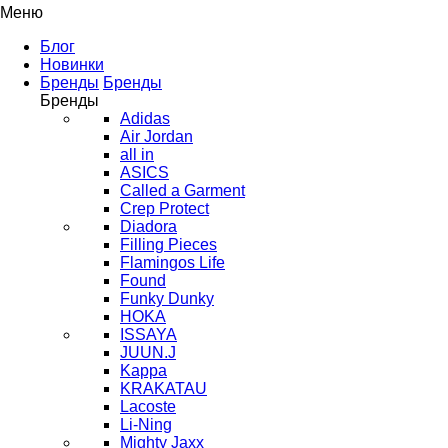
Меню
Блог
Новинки
Бренды
Бренды
Бренды
Adidas
Air Jordan
all in
ASICS
Called a Garment
Crep Protect
Diadora
Filling Pieces
Flamingos Life
Found
Funky Dunky
HOKA
ISSAYA
JUUN.J
Kappa
KRAKATAU
Lacoste
Li-Ning
Mighty Jaxx