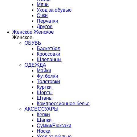
Мячи
Уход за обувью
Очки
Перчатки
Другое
Женское
Женское
Женское
ОБУВЬ
Баскетбол
Кроссовки
Шлепанцы
ОДЕЖДА
Майки
Футболки
Толстовки
Куртки
Шорты
Штаны
Компрессионное белье
АКСЕССУАРЫ
Кепки
Шапки
Сумки/Рюкзаки
Носки
Уход за обувью