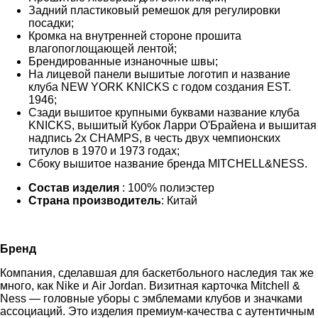
Задний пластиковый ремешок для регулировки
посадки;
Кромка на внутренней стороне прошита
влагопоглощающей лентой;
Брендированные изнаночные швы;
На лицевой панели вышитые логотип и название
клуба NEW YORK KNICKS с годом создания EST.
1946;
Сзади вышитое крупными буквами название клуба
KNICKS, вышитый Кубок Ларри О'Брайена и вышитая
надпись 2x CHAMPS, в честь двух чемпионских
титулов в 1970 и 1973 годах;
Сбоку вышитое название бренда MITCHELL&NESS.
Состав изделия
: 100% полиэстер
Страна производитель
: Китай
Бренд
Компания, сделавшая для баскетбольного наследия так же
много, как Nike и Air Jordan. Визитная карточка Mitchell &
Ness — головные уборы с эмблемами клубов и значками
ассоциаций. Это изделия премиум-качества с аутентичным