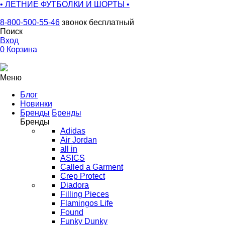
• ЛЕТНИЕ ФУТБОЛКИ И ШОРТЫ •
8-800-500-55-46
звонок бесплатный
Поиск
Вход
0
Корзина
Меню
Блог
Новинки
Бренды
Бренды
Бренды
Adidas
Air Jordan
all in
ASICS
Called a Garment
Crep Protect
Diadora
Filling Pieces
Flamingos Life
Found
Funky Dunky