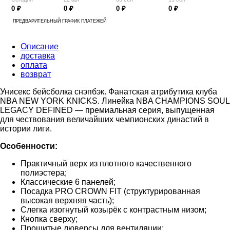
0 ₽
0 ₽
0 ₽
0 ₽
ПРЕДВАРИТЕЛЬНЫЙ ГРАФИК ПЛАТЕЖЕЙ
Описание
доставка
оплата
возврат
Унисекс бейсболка снэпбэк. Фанатская атрибутика клуба
NBA NEW YORK KNICKS. Линейка NBA CHAMPIONS SOUL
LEGACY DEFINED — премиальная серия, выпущенная
для чествования величайших чемпионских династий в
истории лиги.
Особенности:
Практичный верх из плотного качественного
полиэстера;
Классические 6 панелей;
Посадка PRO CROWN FIT (структурированная
высокая верхняя часть);
Слегка изогнутый козырёк с контрастным низом;
Кнопка сверху;
Прошитые люверсы для вентиляции;