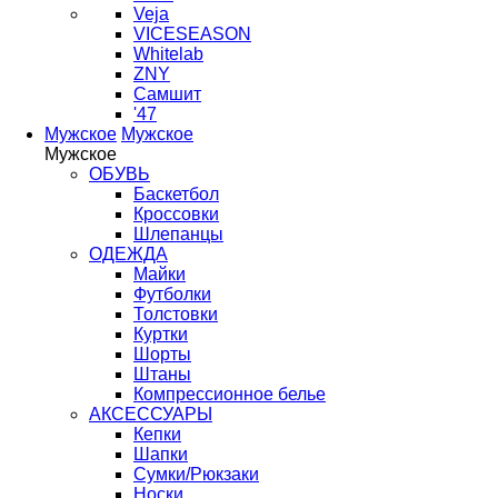
Veja
VICESEASON
Whitelab
ZNY
Самшит
'47
Мужское
Мужское
Мужское
ОБУВЬ
Баскетбол
Кроссовки
Шлепанцы
ОДЕЖДА
Майки
Футболки
Толстовки
Куртки
Шорты
Штаны
Компрессионное белье
АКСЕССУАРЫ
Кепки
Шапки
Сумки/Рюкзаки
Носки