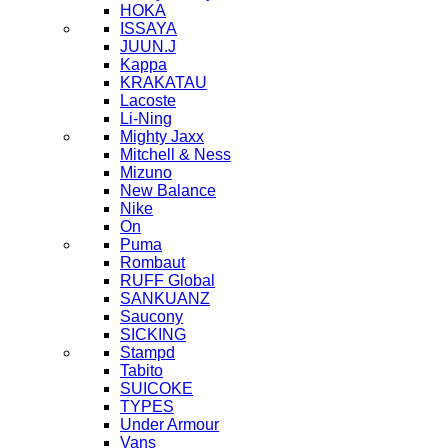
HOKA
ISSAYA
JUUN.J
Kappa
KRAKATAU
Lacoste
Li-Ning
Mighty Jaxx
Mitchell & Ness
Mizuno
New Balance
Nike
On
Puma
Rombaut
RUFF Global
SANKUANZ
Saucony
SICKING
Stampd
Tabito
SUICOKE
TYPES
Under Armour
Vans