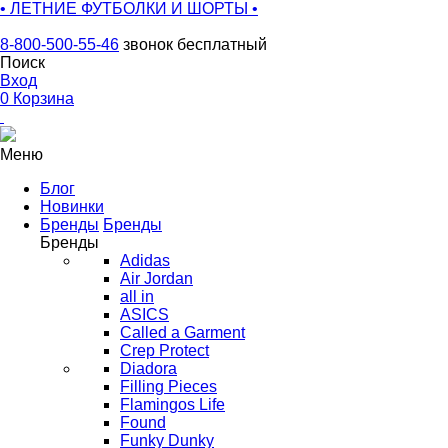
• ЛЕТНИЕ ФУТБОЛКИ И ШОРТЫ •
8-800-500-55-46
звонок бесплатный
Поиск
Вход
0
Корзина
Меню
Блог
Новинки
Бренды
Бренды
Бренды
Adidas
Air Jordan
all in
ASICS
Called a Garment
Crep Protect
Diadora
Filling Pieces
Flamingos Life
Found
Funky Dunky