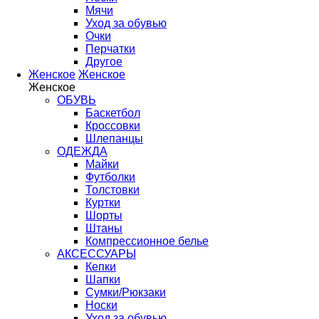
Мячи
Уход за обувью
Очки
Перчатки
Другое
Женское
Женское
Женское
ОБУВЬ
Баскетбол
Кроссовки
Шлепанцы
ОДЕЖДА
Майки
Футболки
Толстовки
Куртки
Шорты
Штаны
Компрессионное белье
АКСЕССУАРЫ
Кепки
Шапки
Сумки/Рюкзаки
Носки
Уход за обувью