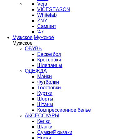
Veja
VICESEASON
Whitelab
ZNY
Самшит
'47
Мужское
Мужское
Мужское
ОБУВЬ
Баскетбол
Кроссовки
Шлепанцы
ОДЕЖДА
Майки
Футболки
Толстовки
Куртки
Шорты
Штаны
Компрессионное белье
АКСЕССУАРЫ
Кепки
Шапки
Сумки/Рюкзаки
Носки