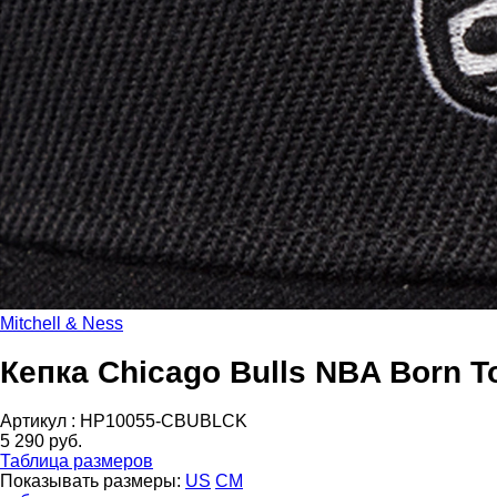
Mitchell & Ness
Кепка Chicago Bulls NBA Born T
Артикул :
HP10055-CBUBLCK
5 290 руб.
Таблица размеров
Показывать размеры:
US
CM