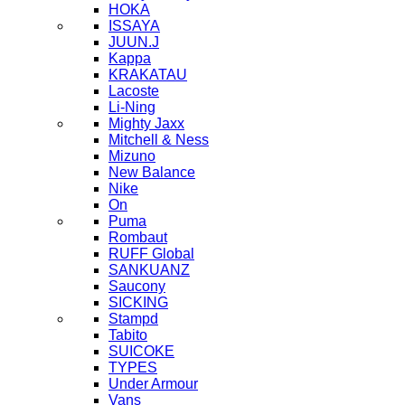
HOKA
ISSAYA
JUUN.J
Kappa
KRAKATAU
Lacoste
Li-Ning
Mighty Jaxx
Mitchell & Ness
Mizuno
New Balance
Nike
On
Puma
Rombaut
RUFF Global
SANKUANZ
Saucony
SICKING
Stampd
Tabito
SUICOKE
TYPES
Under Armour
Vans