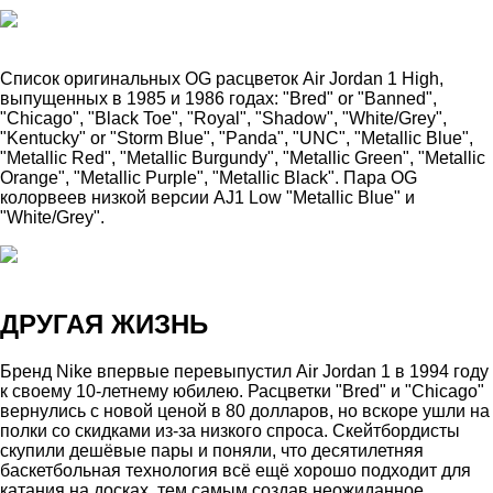
Список оригинальных OG расцветок Air Jordan 1 High,
выпущенных в 1985 и 1986 годах: "Bred" or "Banned",
"Chicago", "Black Toe", "Royal", "Shadow", "White/Grey",
"Kentucky" or "Storm Blue", "Panda", "UNC", "Metallic Blue",
"Metallic Red", "Metallic Burgundy", "Metallic Green", "Metallic
Orange", "Metallic Purple", "Metallic Black". Пара OG
колорвеев низкой версии AJ1 Low "Metallic Blue" и
"White/Grey".
ДРУГАЯ ЖИЗНЬ
Бренд Nike впервые перевыпустил Air Jordan 1 в 1994 году
к своему 10-летнему юбилею. Расцветки "Bred" и "Chicago"
вернулись с новой ценой в 80 долларов, но вскоре ушли на
полки со скидками из-за низкого спроса. Скейтбордисты
скупили дешёвые пары и поняли, что десятилетняя
баскетбольная технология всё ещё хорошо подходит для
катания на досках, тем самым создав неожиданное