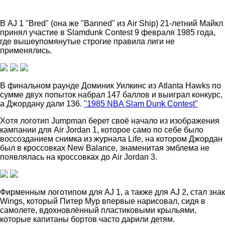
В AJ 1 "Bred" (она же "Banned" из Air Ship) 21-летний Майкл
принял участие в Slamdunk Contest 9 февраля 1985 года,
где вышеупомянутые строгие правила лиги не
применялись.
В финальном раунде Доминик Уилкинс из Atlanta Hawks по
сумме двух попыток набрал 147 баллов и выиграл конкурс,
а Джордану дали 136.
"1985 NBA Slam Dunk Contest"
Хотя логотип Jumpman берет своё начало из изображения
кампании для Air Jordan 1, которое само по себе было
воссозданием снимка из журнала Life, на котором Джордан
был в кроссовках New Balance, знаменитая эмблема не
появлялась на кроссовках до Air Jordan 3.
Фирменным логотипом для AJ 1, а также для AJ 2, стал знак
Wings, который Питер Мур впервые нарисовал, сидя в
самолете, вдохновлённый пластиковыми крыльями,
которые капитаны бортов часто дарили детям.