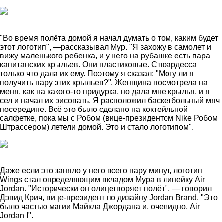
"Во время полёта домой я начал думать о том, каким будет
этот логотип", —рассказывал Мур. "Я захожу в самолет и
вижу маленького ребенка, и у него на рубашке есть пара
капитанских крыльев. Они пластиковые. Стюардесса
только что дала их ему. Поэтому я сказал: "Могу ли я
получить пару этих крыльев?". Женщина посмотрела на
меня, как на какого-то придурка, но дала мне крылья, и я
сел и начал их рисовать. Я расположил баскетбольный мяч
посередине. Всё это было сделано на коктейльной
салфетке, пока мы с Робом (вице-президентом Nike Робом
Штрассером) летели домой. Это и стало логотипом".
Даже если это заняло у него всего пару минут, логотип
Wings стал определяющим вкладом Мура в линейку Air
Jordan. "Исторически он олицетворяет полёт", — говорил
Дэвид Крич, вице-президент по дизайну Jordan Brand. "Это
было частью магии Майкла Джордана и, очевидно, Air
Jordan I".