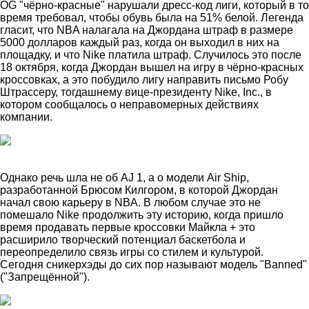
OG "чёрно-красные" нарушали дресс-код лиги, который в то
время требовал, чтобы обувь была на 51% белой. Легенда
гласит, что NBA налагала на Джордана штраф в размере
5000 долларов каждый раз, когда он выходил в них на
площадку, и что Nike платила штраф. Случилось это после
18 октября, когда Джордан вышел на игру в чёрно-красных
кроссовках, а это побудило лигу направить письмо Робу
Штрассеру, тогдашнему вице-президенту Nike, Inc., в
котором сообщалось о неправомерных действиях
компании.
Однако речь шла не об AJ 1, а о модели Air Ship,
разработанной Брюсом Килгором, в которой Джордан
начал свою карьеру в NBA. В любом случае это не
помешало Nike продолжить эту историю, когда пришло
время продавать первые кроссовки Майкла + это
расширило творческий потенциал баскетбола и
переопределило связь игры со стилем и культурой.
Сегодня сникерхэды до сих пор называют модель "Banned"
("Запрещённой").