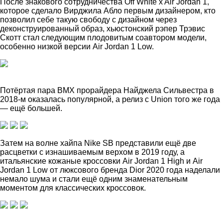
После знакового сотрудничества Off White x Air Jordan 1,
которое сделало Вирджила Абло первым дизайнером, кто
позволил себе такую свободу с дизайном через
деконструированный образ, хьюстонский рэпер Трэвис
Скотт стал следующим плодовитым соавтором модели,
особенно низкой версии Air Jordan 1 Low.
Потёртая пара BMX прорайдера Найджела Сильвестра в
2018-м оказалась популярной, а релиз с Union того же года
— ещё большей.
Затем на волне хайпа Nike SB представили ещё две
расцветки с изнашиваемым верхом в 2019 году, а
итальянские кожаные кроссовки Air Jordan 1 High и Air
Jordan 1 Low от люксового бренда Dior 2020 года наделали
немало шума и стали ещё одним знаменательным
моментом для классических кроссовок.