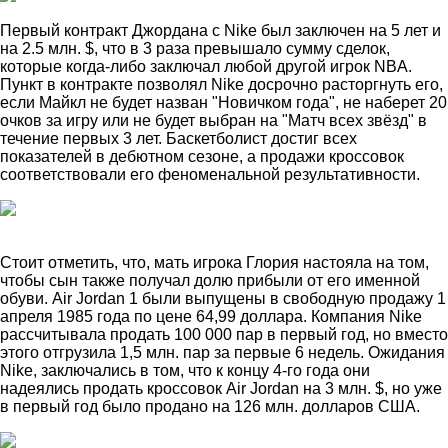
Первый контракт Джордана с Nike был заключен на 5 лет и
на 2.5 млн. $, что в 3 раза превышало сумму сделок,
которые когда-либо заключал любой другой игрок NBA.
Пункт в контракте позволял Nike досрочно расторгнуть его,
если Майкл не будет назван "Новичком года", не наберет 20
очков за игру или не будет выбран на "Матч всех звёзд" в
течение первых 3 лет. Баскетболист достиг всех
показателей в дебютном сезоне, а продажи кроссовок
соответствовали его феноменальной результативности.
Стоит отметить, что, мать игрока Глория настояла на том,
чтобы сын также получал долю прибыли от его именной
обуви. Air Jordan 1 были выпущены в свободную продажу 1
апреля 1985 года по цене 64,99 доллара. Компания Nike
рассчитывала продать 100 000 пар в первый год, но вместо
этого отгрузила 1,5 млн. пар за первые 6 недель. Ожидания
Nike, заключались в том, что к концу 4-го года они
надеялись продать кроссовок Air Jordan на 3 млн. $, но уже
в первый год было продано на 126 млн. долларов США.