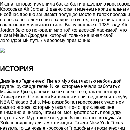
Икона, которая изменила баскетбол и индустрию кроссовок.
Кроссовки Air Jordan 1 давно стали именем нарицательным
и сейчас прочно занимают ведущее место в топах продаж и
на ногах не только сникерхэдов, но и тех, кто разбирается в
современном уличном стиле. Выпущенные в 1985 году, Air
Jordan быстро покорили мир той же дерзкой харизмой, что
и сам Майкл Джордан, который только начинал свой
легендарный путь к мировому признанию.
ИСТОРИЯ
Дизайнер "единичек" Питер Мур был частью небольшой
группы руководителей Nike, которые начали работать с
Майклом Джорданом вскоре после того, как он покинул
Университет Северной Каролины и присоединился к клубу
NBA Chicago Bulls. Мур разработал кроссовки с участием
самого игрока, который указал что-то привлекающее
внимание и низкое, чтобы он мог чувствовать площадку
под ногами. Мур также внедрил блок сжатого воздуха Air-
Sole в подошву для амортизации. Газета New York Times
назвала тогда новые кроссовки "подобными космическим