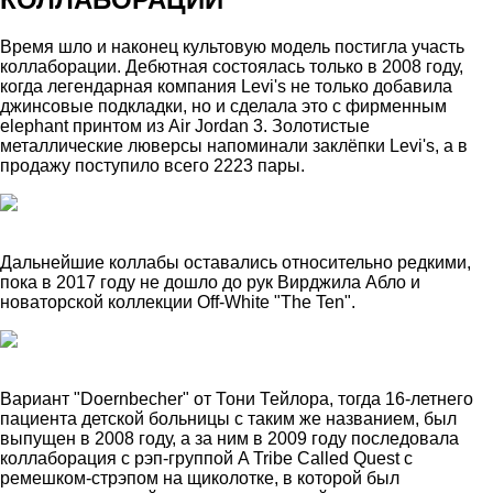
Время шло и наконец культовую модель постигла участь
коллаборации. Дебютная состоялась только в 2008 году,
когда легендарная компания Levi's не только добавила
джинсовые подкладки, но и сделала это с фирменным
elephant принтом из Air Jordan 3. Золотистые
металлические люверсы напоминали заклёпки Levi's, а в
продажу поступило всего 2223 пары.
Дальнейшие коллабы оставались относительно редкими,
пока в 2017 году не дошло до рук Вирджила Абло и
новаторской коллекции Off-White "The Ten".
Вариант "Doernbecher" от Тони Тейлора, тогда 16-летнего
пациента детской больницы с таким же названием, был
выпущен в 2008 году, а за ним в 2009 году последовала
коллаборация с рэп-группой A Tribe Called Quest с
ремешком-стрэпом на щиколотке, в которой был