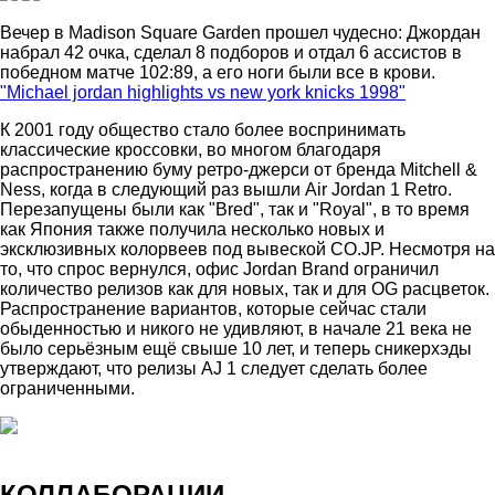
Вечер в Madison Square Garden прошел чудесно: Джордан
набрал 42 очка, сделал 8 подборов и отдал 6 ассистов в
победном матче 102:89, а его ноги были все в крови.
"Michael jordan highlights vs new york knicks 1998"
К 2001 году общество стало более воспринимать
классические кроссовки, во многом благодаря
распространению буму ретро-джерси от бренда Mitchell &
Ness, когда в следующий раз вышли Air Jordan 1 Retro.
Перезапущены были как "Bred", так и "Royal", в то время
как Япония также получила несколько новых и
эксклюзивных колорвеев под вывеской CO.JP. Несмотря на
то, что спрос вернулся, офис Jordan Brand ограничил
количество релизов как для новых, так и для OG расцветок.
Распространение вариантов, которые сейчас стали
обыденностью и никого не удивляют, в начале 21 века не
было серьёзным ещё свыше 10 лет, и теперь сникерхэды
утверждают, что релизы AJ 1 следует сделать более
ограниченными.
КОЛЛАБОРАЦИИ