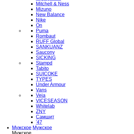
Mitchell & Ness
Mizuno
New Balance
Nike
On
Puma
Rombaut
RUFF Global
SANKUANZ
Saucony
SICKING
Stampd
Tabito
SUICOKE
TYPES
Under Armour
Vans
Veja
VICESEASON
Whitelab
ZNY
Самшит
'47
Мужское
Мужское
Мужское