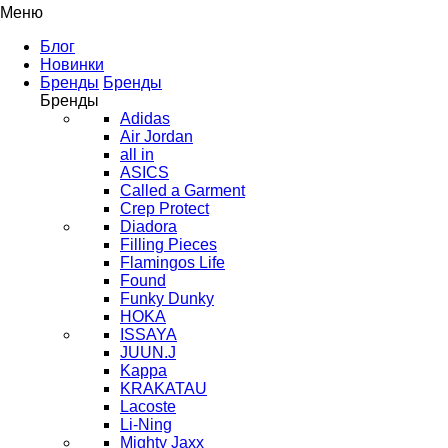
Меню
Блог
Новинки
Бренды
Бренды
Бренды
Adidas
Air Jordan
all in
ASICS
Called a Garment
Crep Protect
Diadora
Filling Pieces
Flamingos Life
Found
Funky Dunky
HOKA
ISSAYA
JUUN.J
Kappa
KRAKATAU
Lacoste
Li-Ning
Mighty Jaxx