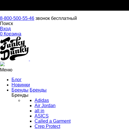
8-800-500-55-46
звонок бесплатный
Поиск
Вход
0
Корзина
Меню
Блог
Новинки
Бренды
Бренды
Бренды
Adidas
Air Jordan
all in
ASICS
Called a Garment
Crep Protect