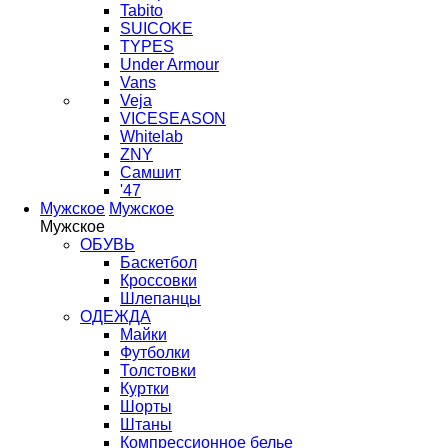
Tabito
SUICOKE
TYPES
Under Armour
Vans
Veja
VICESEASON
Whitelab
ZNY
Самшит
'47
Мужское
Мужское
Мужское
ОБУВЬ
Баскетбол
Кроссовки
Шлепанцы
ОДЕЖДА
Майки
Футболки
Толстовки
Куртки
Шорты
Штаны
Компрессионное белье