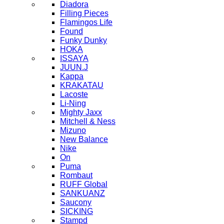
Diadora
Filling Pieces
Flamingos Life
Found
Funky Dunky
HOKA
ISSAYA
JUUN.J
Kappa
KRAKATAU
Lacoste
Li-Ning
Mighty Jaxx
Mitchell & Ness
Mizuno
New Balance
Nike
On
Puma
Rombaut
RUFF Global
SANKUANZ
Saucony
SICKING
Stampd