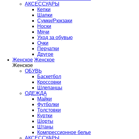
АКСЕССУАРЫ
Кепки
Шапки
Сумки/Рюкзаки
Носки
Мячи
Уход за обувью
Очки
Перчатки
Другое
Женское
Женское
Женское
ОБУВЬ
Баскетбол
Кроссовки
Шлепанцы
ОДЕЖДА
Майки
Футболки
Толстовки
Куртки
Шорты
Штаны
Компрессионное белье
АКСЕССУАРЫ