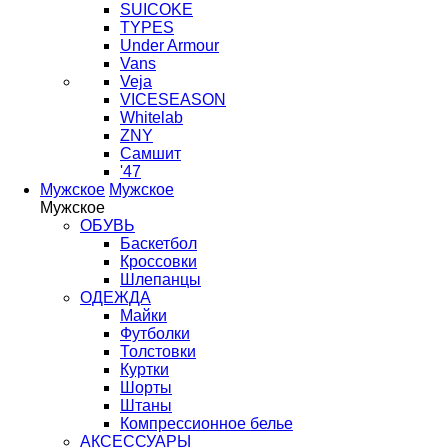
SUICOKE
TYPES
Under Armour
Vans
Veja
VICESEASON
Whitelab
ZNY
Самшит
'47
Мужское
Мужское
Мужское
ОБУВЬ
Баскетбол
Кроссовки
Шлепанцы
ОДЕЖДА
Майки
Футболки
Толстовки
Куртки
Шорты
Штаны
Компрессионное белье
АКСЕССУАРЫ