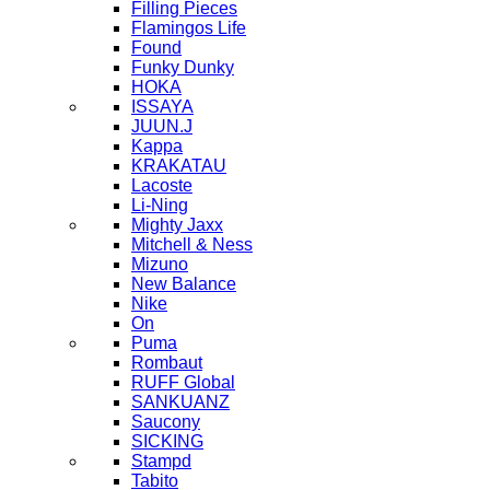
Filling Pieces
Flamingos Life
Found
Funky Dunky
HOKA
ISSAYA
JUUN.J
Kappa
KRAKATAU
Lacoste
Li-Ning
Mighty Jaxx
Mitchell & Ness
Mizuno
New Balance
Nike
On
Puma
Rombaut
RUFF Global
SANKUANZ
Saucony
SICKING
Stampd
Tabito