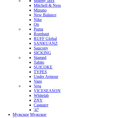
Mighty Jaxx
Mitchell & Ness
Mizuno
New Balance
Nike
On
Puma
Rombaut
RUFF Global
SANKUANZ
Saucony
SICKING
Stampd
Tabito
SUICOKE
TYPES
Under Armour
Vans
Veja
VICESEASON
Whitelab
ZNY
Самшит
'47
Мужское
Мужское