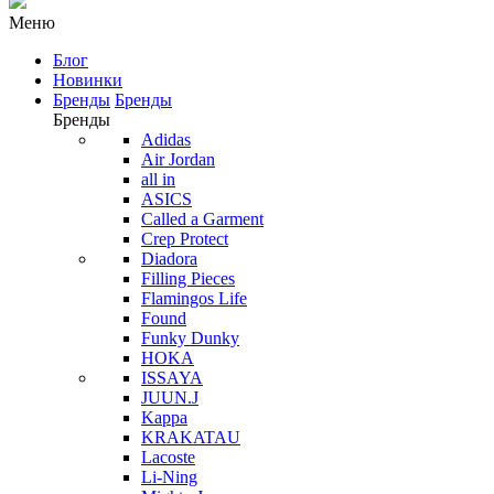
Меню
Блог
Новинки
Бренды
Бренды
Бренды
Adidas
Air Jordan
all in
ASICS
Called a Garment
Crep Protect
Diadora
Filling Pieces
Flamingos Life
Found
Funky Dunky
HOKA
ISSAYA
JUUN.J
Kappa
KRAKATAU
Lacoste
Li-Ning