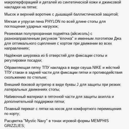
макроперфорацией и деталей из синтетической кожи и джинсовой
накладки на пятке;
Мысок и верхний воротник с дышащей баллистической защитой;
Мягкая и упругая пена PHYLON по всей длине стопы для
поглощения ударных нагрузок;
Резиновая полупрозрачная подмётка (айсисоль) с
разнонаправленным рисунком "ёлочка" и именным логотипом Джа
для оптимального сцепления с кортом при движении во всех
направлениях;
Надёжная шнуровка из 6 отверстий для фиксации стопы и
регулировки посадки;
Обрамляющая пятку ТПУ накладка в виде свуша NIKE и жёсткий
ТПУ стакан в задней части для фиксации пятки и противодействия
скольжению по стельке;
Внешний боковой аутригер в виде буквы J для защиты при резких
латеральных движениях стопы;
Набивочный материал в пяточной части для защиты ахилла и
дополнительной поддержки пятки;
Плавный перекат с пятки на носок для комфортного перемещения
по корту;
Расцветка "Mystic Navy" в тонах игровой формы MEMPHIS
GRIZZLIES;