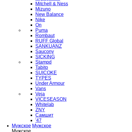
Mitchell & Ness
Mizuno
New Balance
Nike
On
Puma
Rombaut
RUFF Global
SANKUANZ
Saucony
SICKING
Stampd
Tabito
SUICOKE
TYPES
Under Armour
Vans
Veja
VICESEASON
Whitelab
ZNY
Самшит
'47
Мужское
Мужское
Мужское