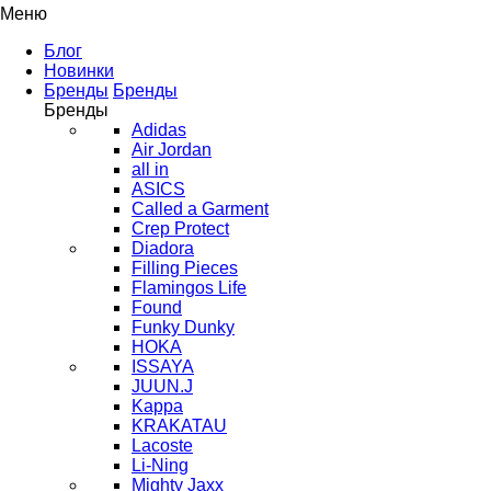
Меню
Блог
Новинки
Бренды
Бренды
Бренды
Adidas
Air Jordan
all in
ASICS
Called a Garment
Crep Protect
Diadora
Filling Pieces
Flamingos Life
Found
Funky Dunky
HOKA
ISSAYA
JUUN.J
Kappa
KRAKATAU
Lacoste
Li-Ning
Mighty Jaxx