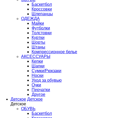
Баскетбол
Кроссовки
Шлепанцы
ОДЕЖДА
Майки
Футболки
Толстовки
Куртки
Шорты
Штаны
Компрессионное белье
АКСЕССУАРЫ
Кепки
Шапки
Сумки/Рюкзаки
Носки
Уход за обувью
Очки
Перчатки
Другое
Детское
Детское
Детское
ОБУВЬ
Баскетбол