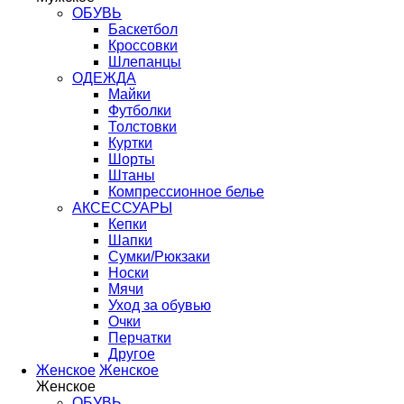
ОБУВЬ
Баскетбол
Кроссовки
Шлепанцы
ОДЕЖДА
Майки
Футболки
Толстовки
Куртки
Шорты
Штаны
Компрессионное белье
АКСЕССУАРЫ
Кепки
Шапки
Сумки/Рюкзаки
Носки
Мячи
Уход за обувью
Очки
Перчатки
Другое
Женское
Женское
Женское
ОБУВЬ