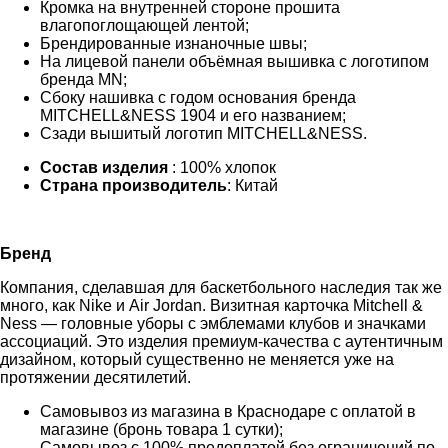
Кромка на внутренней стороне прошита
влагопоглощающей лентой;
Брендированные изнаночные швы;
На лицевой панели объёмная вышивка с логотипом
бренда MN;
Сбоку нашивка с годом основания бренда
MITCHELL&NESS 1904 и его названием;
Сзади вышитый логотип MITCHELL&NESS.
Состав изделия
: 100% хлопок
Страна производитель
: Китай
Бренд
Компания, сделавшая для баскетбольного наследия так же
много, как Nike и Air Jordan. Визитная карточка Mitchell &
Ness — головные уборы с эмблемами клубов и значками
ассоциаций. Это изделия премиум-качества с аутентичным
дизайном, который существенно не меняется уже на
протяжении десятилетий.
Самовывоз из магазина в Краснодаре с оплатой в
магазине (бронь товара 1 сутки);
Самовывоз с 100% предоплатой без ограничений по