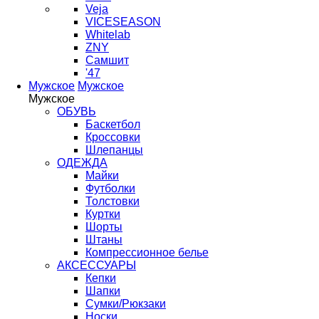
Veja
VICESEASON
Whitelab
ZNY
Самшит
'47
Мужское
Мужское
Мужское
ОБУВЬ
Баскетбол
Кроссовки
Шлепанцы
ОДЕЖДА
Майки
Футболки
Толстовки
Куртки
Шорты
Штаны
Компрессионное белье
АКСЕССУАРЫ
Кепки
Шапки
Сумки/Рюкзаки
Носки