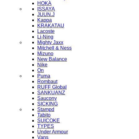
HOKA
ISSAYA
JUUN.J
Kappa
KRAKATAU
Lacoste
Li-Ning
Mighty Jaxx
Mitchell & Ness
Mizuno
New Balance
Nike
On
Puma
Rombaut
RUFF Global
SANKUANZ
Saucony
SICKING
Stampd
Tabito
SUICOKE
TYPES
Under Armour
Vans