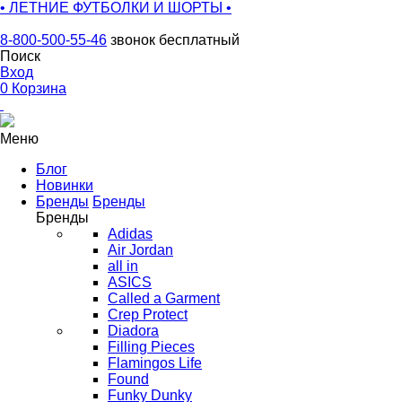
• ЛЕТНИЕ ФУТБОЛКИ И ШОРТЫ •
8-800-500-55-46
звонок бесплатный
Поиск
Вход
0
Корзина
Меню
Блог
Новинки
Бренды
Бренды
Бренды
Adidas
Air Jordan
all in
ASICS
Called a Garment
Crep Protect
Diadora
Filling Pieces
Flamingos Life
Found
Funky Dunky