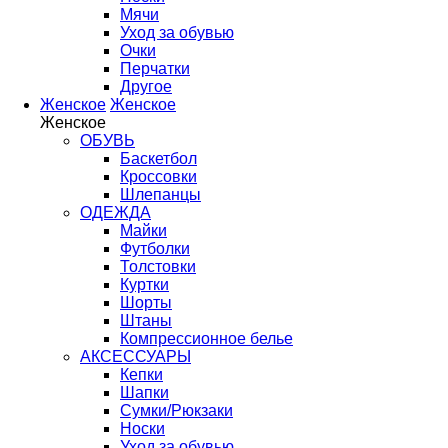
Мячи
Уход за обувью
Очки
Перчатки
Другое
Женское
Женское
Женское
ОБУВЬ
Баскетбол
Кроссовки
Шлепанцы
ОДЕЖДА
Майки
Футболки
Толстовки
Куртки
Шорты
Штаны
Компрессионное белье
АКСЕССУАРЫ
Кепки
Шапки
Сумки/Рюкзаки
Носки
Уход за обувью