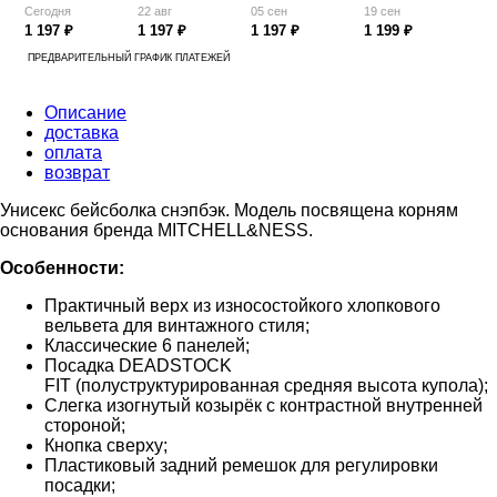
Сегодня
22 авг
05 сен
19 сен
1 197 ₽
1 197 ₽
1 197 ₽
1 199 ₽
ПРЕДВАРИТЕЛЬНЫЙ ГРАФИК ПЛАТЕЖЕЙ
Описание
доставка
оплата
возврат
Унисекс бейсболка снэпбэк. Модель посвящена корням
основания бренда MITCHELL&NESS.
Особенности:
Практичный верх из износостойкого хлопкового
вельвета для винтажного стиля;
Классические 6 панелей;
Посадка DEADSTOCK
FIT (полуструктурированная средняя высота купола);
Слегка изогнутый козырёк с контрастной внутренней
стороной;
Кнопка сверху;
Пластиковый задний ремешок для регулировки
посадки;