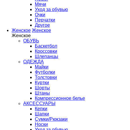
Мячи
Уход за обувью
Очки
Перчатки
Другое
Женское
Женское
Женское
ОБУВЬ
Баскетбол
Кроссовки
Шлепанцы
ОДЕЖДА
Майки
Футболки
Толстовки
Куртки
Шорты
Штаны
Компрессионное белье
АКСЕССУАРЫ
Кепки
Шапки
Сумки/Рюкзаки
Носки
Уход за обувью