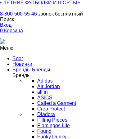
• ЛЕТНИЕ ФУТБОЛКИ И ШОРТЫ •
8-800-500-55-46
звонок бесплатный
Поиск
Вход
0
Корзина
Меню
Блог
Новинки
Бренды
Бренды
Бренды
Adidas
Air Jordan
all in
ASICS
Called a Garment
Crep Protect
Diadora
Filling Pieces
Flamingos Life
Found
Funky Dunky