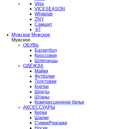
Veja
VICESEASON
Whitelab
ZNY
Самшит
'47
Мужское
Мужское
Мужское
ОБУВЬ
Баскетбол
Кроссовки
Шлепанцы
ОДЕЖДА
Майки
Футболки
Толстовки
Куртки
Шорты
Штаны
Компрессионное белье
АКСЕССУАРЫ
Кепки
Шапки
Сумки/Рюкзаки
Носки