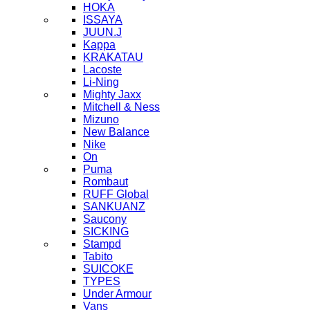
HOKA
ISSAYA
JUUN.J
Kappa
KRAKATAU
Lacoste
Li-Ning
Mighty Jaxx
Mitchell & Ness
Mizuno
New Balance
Nike
On
Puma
Rombaut
RUFF Global
SANKUANZ
Saucony
SICKING
Stampd
Tabito
SUICOKE
TYPES
Under Armour
Vans